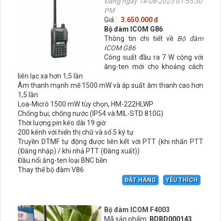
Đăng ngày 14-08-2023 01:55:30
PM
Giá :
3.650.000 đ
Bộ đàm ICOM G86
Thông tin chi tiết về
Bộ đàm
ICOM G86
Công suất đầu ra 7 W cộng với
ăng-ten mới cho khoảng cách
liên lạc xa hơn 1,5 lần
Âm thanh mạnh mẽ 1500 mW và áp suất âm thanh cao hơn
1,5 lần
Loa-Micrô 1500 mW tùy chọn, HM-222HLWP
Chống bụi, chống nước (IP54 và MIL-STD 810G)
Thời lượng pin kéo dài 19 giờ
200 kênh với hiển thị chữ và số 5 ký tự
Truyền DTMF tự động được liên kết với PTT (khi nhấn PTT
(Đăng nhập) / khi nhả PTT (Đăng xuất))
Đầu nối ăng-ten loại BNC bền
Thay thế bộ đàm V86
ĐẶT HÀNG
YÊU THÍCH
Bộ đàm ICOM F4003
Mã sản phẩm:
BDBD000143