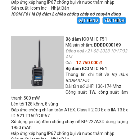
Đáp ứng xếp hạng IP67 chống bụi và nước thâm nhập
Sản xuất: Icom Inc – Nhật Bản
ICOM F61 là Bộ đàm 2 chiều chống cháy nổ chuyên dùng
ĐẶT HÀNG
YÊU THÍCH
Bộ đàm ICOM IC F51
Mã sản phẩm:
BDBD000169
Đăng ngày 21-08-2023 10:17:32
AM
Giá :
12.750.000 đ
Bộ đàm ICOM IC F51
Thông tin chi tiết về
Bộ đàm
ICOM IC F51
Dải tần số UHF: 136-174 Mhz
Công suất 1W, công suất âm
thanh 500 mW
Lên tới 128 kênh, 8 vùng
Đáp ứng chứng chỉ an toàn ATEX: Class II 2 GD Ex ib IIA T3 Ex
tD A21 T160˚C IP67
Sử dụng pin bộ đàm chống cháy nổ BP-227AXD dung lượng
1950 mAh
Đáp ứng xếp hạng IP67 chống bụi và nước thâm nhập