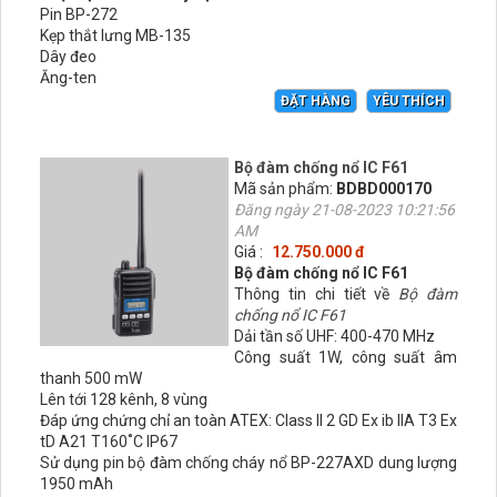
Pin BP-272
Kẹp thắt lưng MB-135
Dây đeo
Ăng-ten
ĐẶT HÀNG
YÊU THÍCH
Bộ đàm chống nổ IC F61
Mã sản phẩm:
BDBD000170
Đăng ngày 21-08-2023 10:21:56
AM
Giá :
12.750.000 đ
Bộ đàm chống nổ IC F61
Thông tin chi tiết về
Bộ đàm
chống nổ IC F61
Dải tần số UHF: 400-470 MHz
Công suất 1W, công suất âm
thanh 500 mW
Lên tới 128 kênh, 8 vùng
Đáp ứng chứng chỉ an toàn ATEX: Class II 2 GD Ex ib IIA T3 Ex
tD A21 T160˚C IP67
Sử dụng pin bộ đàm chống cháy nổ BP-227AXD dung lượng
1950 mAh