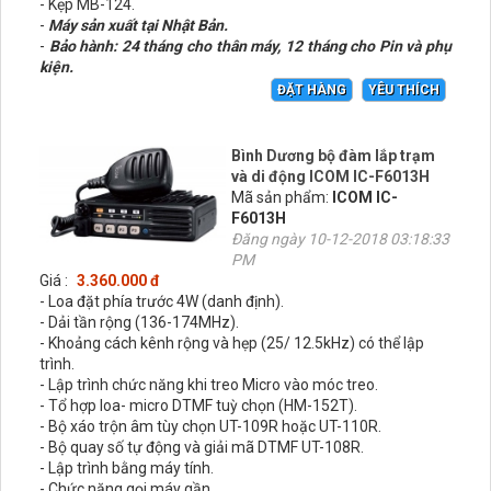
- Kẹp MB-124.
-
Máy sản xuất tại Nhật Bản.
-
Bảo hành: 24 tháng cho thân máy, 12 tháng cho Pin và phụ
kiện.
ĐẶT HÀNG
YÊU THÍCH
Bình Dương bộ đàm lắp trạm
và di động ICOM IC-F6013H
Mã sản phẩm:
ICOM IC-
F6013H
Đăng ngày 10-12-2018 03:18:33
PM
Giá :
3.360.000 đ
- Loa đặt phía trước 4W (danh định).
- Dải tần rộng (136-174MHz).
- Khoảng cách kênh rộng và hẹp (25/ 12.5kHz) có thể lập
trình.
- Lập trình chức năng khi treo Micro vào móc treo.
- Tổ hợp loa- micro DTMF tuỳ chọn (HM-152T).
- Bộ xáo trộn âm tùy chọn UT-109R hoặc UT-110R.
- Bộ quay số tự động và giải mã DTMF UT-108R.
- Lập trình bằng máy tính.
- Chức năng gọi máy gần.