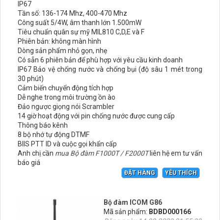
IP67
Tần số: 136-174 Mhz, 400-470 Mhz
Công suất 5/4W, âm thanh lớn 1.500mW
Tiêu chuẩn quân sự mỹ MIL810 C,D,E và F
Phiên bản: không màn hình
Dòng sản phẩm nhỏ gọn, nhẹ
Có sẵn 6 phiên bản để phù hợp với yêu cầu kinh doanh
IP67 Bảo vệ chống nước và chống bụi (độ sâu 1 mét trong
30 phút)
Cảm biến chuyển động tích hợp
Dễ nghe trong môi trường ồn ào
Đảo ngược giọng nói Scrambler
14 giờ hoạt động với pin chống nước được cung cấp
Thông báo kênh
8 bộ nhớ tự động DTMF
BIIS PTT ID và cuộc gọi khẩn cấp
Anh chị cần
mua Bộ đàm F1000T / F2000T
liên hệ em tư vấn
báo giá
ĐẶT HÀNG
YÊU THÍCH
Bộ đàm ICOM G86
Mã sản phẩm:
BDBD000166