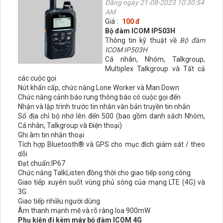
Đăng ngày 21-08-2023 10:30:54
AM
Giá :
100 đ
Bộ đàm ICOM IP503H
Thông tin kỹ thuật về
Bộ đàm
ICOM IP503H
Cá nhân, Nhóm, Talkgroup,
Multiplex Talkgroup và Tất cả
các cuộc gọi
Nút khẩn cấp, chức năng Lone Worker và Man Down
Chức năng cảnh báo rung thông báo có cuộc gọi đến
Nhận và lập trình trước tin nhắn văn bản truyền tin nhắn
Sổ địa chỉ bộ nhớ lên đến 500 (bao gồm danh sách Nhóm,
Cá nhân, Talkgroup và Điện thoại)
Ghi âm tin nhắn thoại
Tích hợp Bluetooth® và GPS cho mục đích giám sát / theo
dõi
Đạt chuẩn:IP67
Chức năng TalkListen đồng thời cho giao tiếp song công
Giao tiếp xuyên suốt vùng phủ sóng của mạng LTE (4G) và
3G
Giao tiếp nhiều người dùng
Âm thanh mạnh mẽ và rõ ràng loa 900mW
Phụ kiện đi kèm máy bộ đàm ICOM 4G