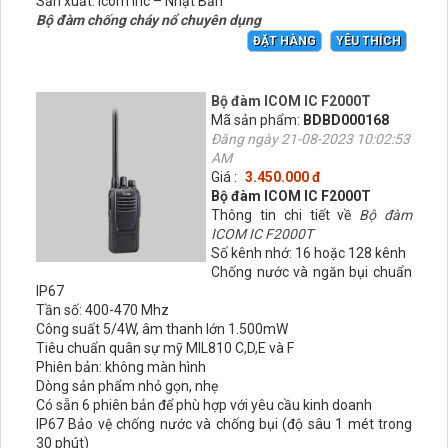
Sản xuất: Icom Inc – Nhật Bản
Bộ đàm chống cháy nổ chuyên dụng
ĐẶT HÀNG
YÊU THÍCH
Bộ đàm ICOM IC F2000T
Mã sản phẩm:
BDBD000168
Đăng ngày 21-08-2023 10:02:53
AM
Giá :
3.450.000 đ
Bộ đàm ICOM IC F2000T
Thông tin chi tiết về
Bộ đàm
ICOM IC F2000T
Số kênh nhớ: 16 hoặc 128 kênh
Chống nước và ngăn bụi chuẩn
IP67
Tần số: 400-470 Mhz
Công suất 5/4W, âm thanh lớn 1.500mW
Tiêu chuẩn quân sự mỹ MIL810 C,D,E và F
Phiên bản: không màn hình
Dòng sản phẩm nhỏ gọn, nhẹ
Có sẵn 6 phiên bản để phù hợp với yêu cầu kinh doanh
IP67 Bảo vệ chống nước và chống bụi (độ sâu 1 mét trong
30 phút)