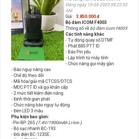
Đăng ngày 15-03-2023 08:22:53
AM
Giá :
3.850.000 đ
Bộ đàm ICOM F4003
Thông số về
bộ đàm icom f4003
Các tính năng khác
- Tự động quay số DTMF
- Phát BIIS PTT ID
- Báo Pin yếu
- Lập trình từ máy tính
- Chức năng gọi máy gần
- Báo nguy nâng cao
- Chế độ theo dõi
- Mã hóa/giải mã CTCSS/DTCS
- MDC PTT ID và gọi khẩn cấp
- 2 mức tiết kiệm điện năng
- Định thời gian phát
- Chức năng báo nguy tự động
- Đèn LED 3 màu
Phụ kiện bao gồm:
-
Pin BP-265
(7.4V/1900mAh Li-Ion ).
- Bộ sạc nhanh BC-193.
- Đổi điện BC-123SE.