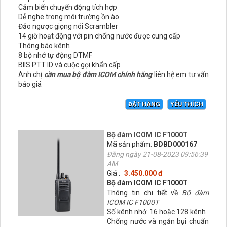
Cảm biến chuyển động tích hợp
Dễ nghe trong môi trường ồn ào
Đảo ngược giọng nói Scrambler
14 giờ hoạt động với pin chống nước được cung cấp
Thông báo kênh
8 bộ nhớ tự động DTMF
BIIS PTT ID và cuộc gọi khẩn cấp
Anh chị
cần mua bộ đàm ICOM chính hãng
liên hệ em tư vấn
báo giá
ĐẶT HÀNG
YÊU THÍCH
Bộ đàm ICOM IC F1000T
Mã sản phẩm:
BDBD000167
Đăng ngày 21-08-2023 09:56:39
AM
Giá :
3.450.000 đ
Bộ đàm ICOM IC F1000T
Thông tin chi tiết về
Bộ đàm
ICOM IC F1000T
Số kênh nhớ: 16 hoặc 128 kênh
Chống nước và ngăn bụi chuẩn