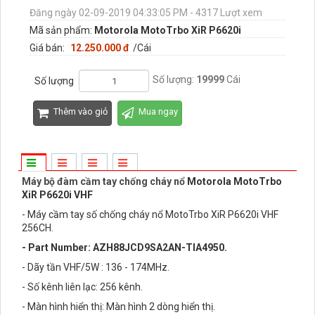
Đăng ngày 02-09-2019 04:33:05 PM - 4317 Lượt xem
Mã sản phẩm:
Motorola MotoTrbo XiR P6620i
Giá bán:
12.250.000 đ
/Cái
Số lượng:
19999
Cái
Số lượng
Thêm vào giỏ
Mua ngay
Máy bộ đàm cầm tay chống cháy nổ
Motorola MotoTrbo
XiR P6620i VHF
- Máy cầm tay số chống cháy nổ MotoTrbo XiR P6620i VHF
256CH.
- Part Number:
AZH88JCD9SA2AN
-TIA4950.
- Dãy tần VHF/5W : 136 - 174MHz.
- Số kênh liên lạc: 256 kênh.
- Màn hình hiển thị: Màn hình 2 dòng hiển thị.