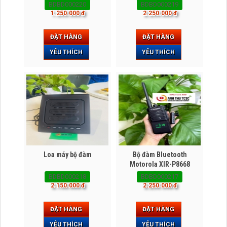
BDBD000220
BDBD000219
1.250.000 đ
2.250.000 đ
ĐẶT HÀNG
ĐẶT HÀNG
YÊU THÍCH
YÊU THÍCH
Loa máy bộ đàm
Bộ đàm Bluetooth
Motorola XIR-P8668
Plus
BDBD000218
BDBD000217
2.150.000 đ
2.250.000 đ
ĐẶT HÀNG
ĐẶT HÀNG
YÊU THÍCH
YÊU THÍCH