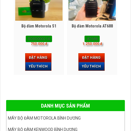
Bộ đàm Motorola S1
Bộ đàm Motorola AT688
BDBD000214
AT688
750.000 đ
1.250.000 đ
ĐẶT HÀNG
ĐẶT HÀNG
YÊU THÍCH
YÊU THÍCH
DANH MỤC SẢN PHẨM
MÁY BỘ ĐÀM MOTOROLA BÌNH DƯƠNG
MÁY BỘ ĐÀM KENWOOD BÌNH DƯƠNG