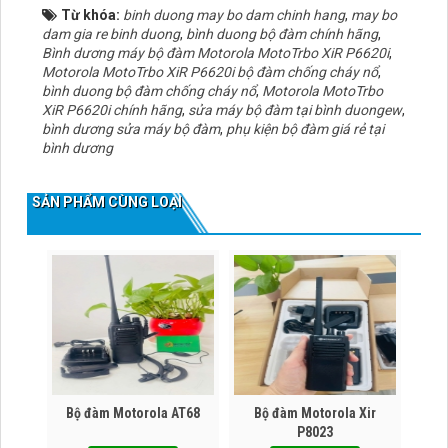
Từ khóa:
binh duong may bo dam chinh hang
,
may bo
dam gia re binh duong
,
bình duong bộ đàm chính hãng
,
Bình dương máy bộ đàm Motorola MotoTrbo XiR P6620i
,
Motorola MotoTrbo XiR P6620i bộ đàm chống cháy nổ
,
bình duong bộ đàm chống cháy nổ
,
Motorola MotoTrbo
XiR P6620i chính hãng
,
sửa máy bộ đàm tại bình duongew
,
bình dương sửa máy bộ đàm
,
phụ kiện bộ đàm giá rẻ tại
bình dương
SẢN PHẨM CÙNG LOẠI
Bộ đàm Motorola AT68
Bộ đàm Motorola Xir
P8023