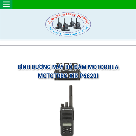
BÌNH DƯƠNG MÁY BỘ ĐÀM MOTOROLA
MOTOTRBO XIR P6620I