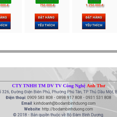
00215
BDBD000214
AT688
.000 đ
750.000 đ
1.250.000 đ
HÀNG
ĐẶT HÀNG
ĐẶT HÀNG
HÍCH
YÊU THÍCH
YÊU THÍCH
CTY TNHH TM DV TV Công Nghệ
Anh Thư
ố 326, Đường Điện Biên Phủ, Phường Phú Tân, TP Thủ Dầu Một, 
Điện thoại
:
0909 583 808
-
0898 917 808
-
0931 531 808
Email
:
kinhdoanh@bodambinhduong.com
Website
:
http://bodambinhduong.com
© 2018 - Bản quyền thuộc về Bộ Đàm Bình Dương.