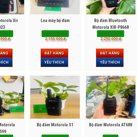
torola Xir
Loa máy bộ đàm
Bộ đàm Bluetooth
023
Motorola XIR-P8668
00219
BDBD000218
BDBD000217
Plus
.000 đ
2.150.000 đ
2.250.000 đ
HÀNG
ĐẶT HÀNG
ĐẶT HÀNG
HÍCH
YÊU THÍCH
YÊU THÍCH
Motorola
Bộ đàm Motorola S1
Bộ đàm Motorola AT688
599