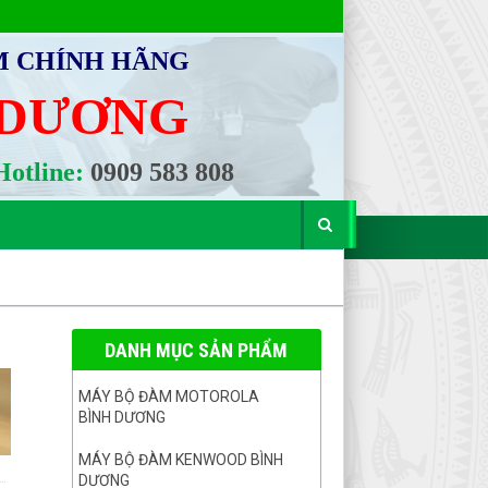
M CHÍNH HÃNG
 DƯƠNG
otline:
0909 583 808
DANH MỤC SẢN PHẨM
MÁY BỘ ĐÀM MOTOROLA
BÌNH DƯƠNG
MÁY BỘ ĐÀM KENWOOD BÌNH
DƯƠNG