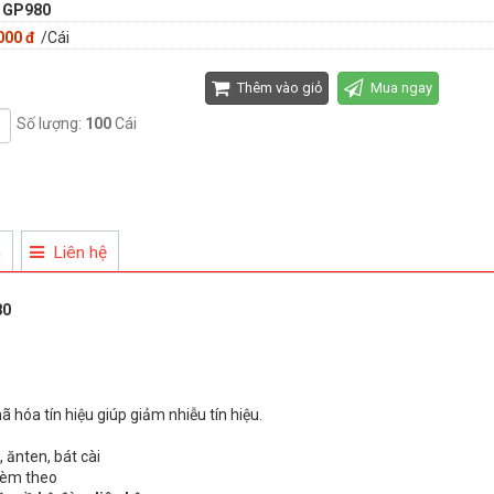
:
GP980
000 đ
/Cái
Thêm vào giỏ
Mua ngay
Số lượng:
100
Cái
n
Liên hệ
80
hóa tín hiệu giúp giảm nhiễu tín hiệu.
 ănten, bát cài
kèm theo