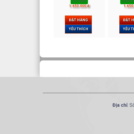
AT3588
BDBD0
1.650.000 đ
1.650
ĐẶT HÀNG
ĐẶT 
YÊU THÍCH
YÊU T
Địa chỉ
: S