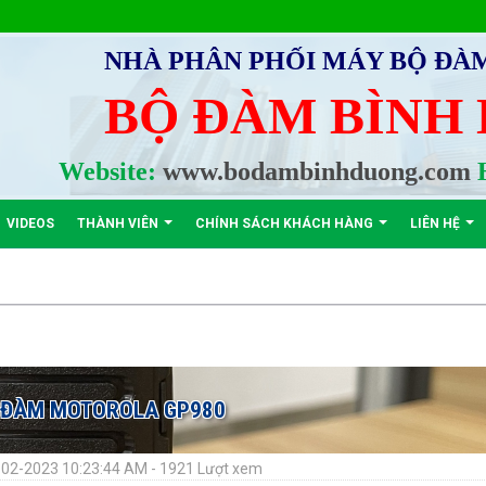
NHÀ PHÂN PHỐI MÁY BỘ ĐÀ
BỘ ĐÀM BÌNH
Website:
www.bodambinhduong.com
H
VIDEOS
THÀNH VIÊN
CHÍNH SÁCH KHÁCH HÀNG
LIÊN HỆ
 ĐÀM MOTOROLA GP980
-02-2023 10:23:44 AM - 1921 Lượt xem