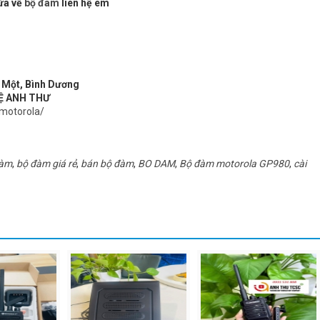
hữa về
bộ đàm
liên hệ em
u Một, Bình Dương
Ệ ANH THƯ
motorola/
đàm
,
bộ đàm giá rẻ
,
bán bộ đàm
,
BO DAM
,
Bộ đàm motorola GP980
,
cài