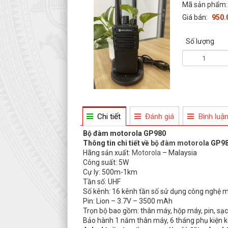
Mã sản phẩm
Giá bán:
950.
Số lượng
Chi tiết
Đánh giá
Bình luậ
Bộ đàm motorola GP980
Thông tin chi tiết về
bộ đàm motorola
GP9
Hãng sản xuất:
Motorola
– Malaysia
Công suất: 5W
Cự ly: 500m-1km
Tần số: UHF
Số kênh: 16 kênh tần số sử dụng công nghệ mã 
Pin: Lion – 3.7V – 3500 mAh
Trọn bộ bao gồm: thân máy, hộp máy, pin, sạc,
Bảo hành 1 năm thân máy, 6 tháng phụ kiện 