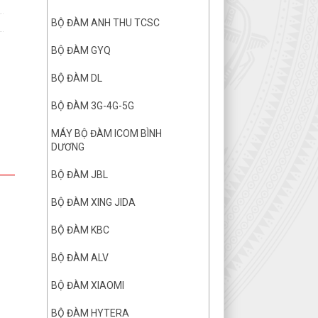
BỘ ĐÀM ANH THU TCSC
BỘ ĐÀM GYQ
BỘ ĐÀM DL
BỘ ĐÀM 3G-4G-5G
MÁY BỘ ĐÀM ICOM BÌNH
DƯƠNG
BỘ ĐÀM JBL
BỘ ĐÀM XING JIDA
BỘ ĐÀM KBC
BỘ ĐÀM ALV
BỘ ĐÀM XIAOMI
BỘ ĐÀM HYTERA