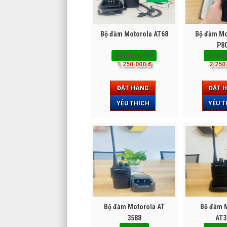
Bộ đàm Motorola AT68
Bộ đàm Mo
P8
BDBD000220
BDBD0
1.250.000 đ
2.250
ĐẶT HÀNG
ĐẶT 
YÊU THÍCH
YÊU T
Bộ đàm Motorola AT
Bộ đàm 
3588
AT3