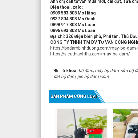
Anh chị cần tư vấn mua mới, cài đặt, sửa c
Điện thoại, zalo:
0909 583 808 Ms Hằng
0937 804 808 Ms Oanh
0898 917 808 Ms Loan
0896 693 808 Ms Loan
Địa chỉ: 326 Điện biên phủ, Phú tân, Thủ Dầ
CÔNG TY TNHH TM DV TƯ VẤN CÔNG NGH
https://bodambinhduong.com/may-bo-dam-
https://sieuthianhthu.com/may-bo-dam/
Từ khóa:
bộ đàm
,
máy bộ đàm
,
sửa bộ 
đặt bộ đàm
,
pin bộ đàm icom
SẢN PHẨM CÙNG LOẠI