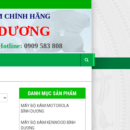
M CHÍNH HÃNG
 DƯƠNG
otline:
0909 583 808
DANH MỤC SẢN PHẨM
MÁY BỘ ĐÀM MOTOROLA
BÌNH DƯƠNG
MÁY BỘ ĐÀM KENWOOD BÌNH
DƯƠNG