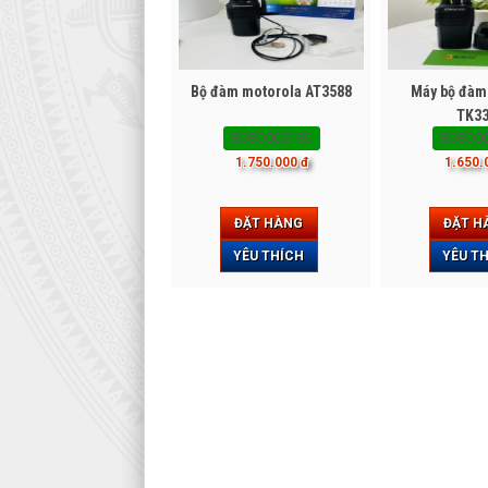
Bộ đàm motorola AT3588
Máy bộ đà
TK3
BDBD000130
BDBD0
1.750.000 đ
1.650.
ĐẶT HÀNG
ĐẶT H
YÊU THÍCH
YÊU T