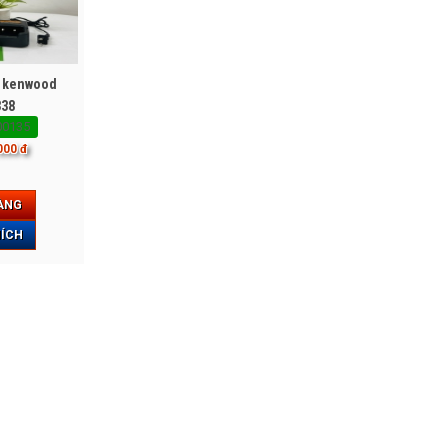
m kenwood
338
00135
000 đ
ÀNG
HÍCH