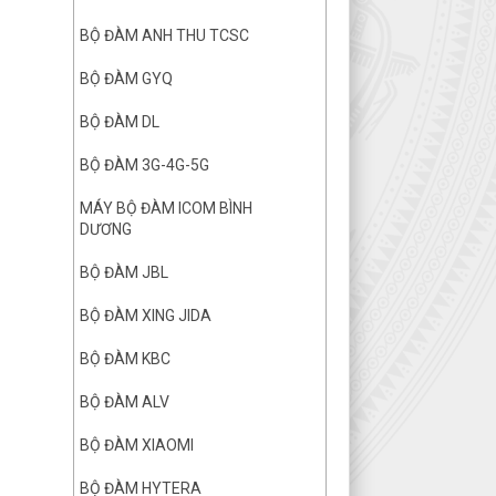
BỘ ĐÀM ANH THU TCSC
BỘ ĐÀM GYQ
BỘ ĐÀM DL
BỘ ĐÀM 3G-4G-5G
MÁY BỘ ĐÀM ICOM BÌNH
DƯƠNG
BỘ ĐÀM JBL
BỘ ĐÀM XING JIDA
BỘ ĐÀM KBC
BỘ ĐÀM ALV
BỘ ĐÀM XIAOMI
BỘ ĐÀM HYTERA